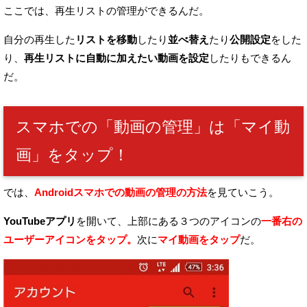
ここでは、再生リストの管理ができるんだ。
自分の再生した
リストを移動
したり
並べ替え
たり
公開設定
をした
り、
再生リストに自動に加えたい動画を設定
したりもできるん
だ。
スマホでの「動画の管理」は「マイ動
画」をタップ！
では、
Androidスマホでの動画の管理の方法
を見ていこう。
YouTubeアプリ
を開いて、
上部にある３つのアイコンの
一番右の
ユーザーアイコンをタップ。
次に
マイ動画をタップ
だ。