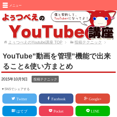
メニュー
よぅつべえのYoutube講座
TOP
投稿テクニック
YouTube”動画を管理”機能で出来
ること&使い方まとめ
2015年10月9日
投稿テクニック
▼SNSでシェアする
Twitter
Facebook
Google+
はてブ
Pocket
LINE