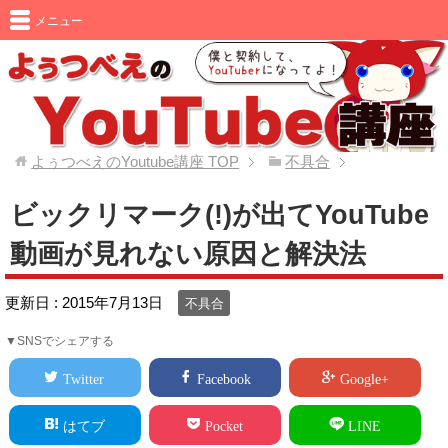
メニュー
よぅつべえのYoutube講座
TOP
不具合
ビックリマーク(!)が出てYouTube
動画が見れない原因と解決法
更新日 :
2015年7月13日
不具合
▼SNSでシェアする
Twitter
Facebook
Google+
はてブ
Pocket
LINE