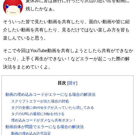
夏休みに皆は旅行に行ったり沢山の思い出を動画に
残したかなぁ。
そういった皆で見たい動画を共有したり、
面白い動画や皆に紹
介したい動画を共有したり、
見るだけではない楽しみ方を皆も
楽しんでいると思う。
そこで今回はYouTube動画を共有しようとしたら共有ができなか
ったり、
上手く再生ができない！などエラーが起こった際の解
決法をまとめていくよ。
目次
[
隠す
]
動画の埋め込みコードがエラーになる場合の解決法
スクリプトエラーが出た場合の対処
タグの全後にdivやpタグが入っていたら消してみる
タグのURLの最初にhttpを付ける
埋め込みコードがダメなら共有ボタン！
動画自体が問題でエラーになる場合の解決法
動画の埋め込み許可設定