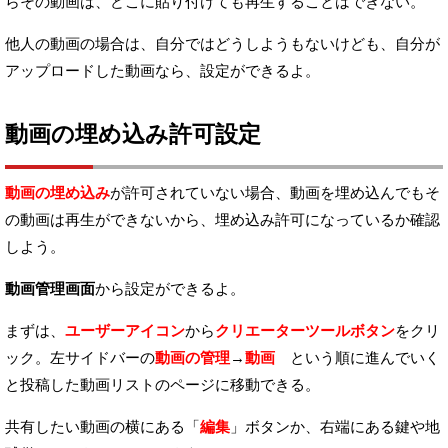
らその動画は、どこに貼り付けても再生することはできない。
他人の動画の場合は、自分ではどうしようもないけども、
自分が
アップロードした動画なら、設定ができるよ。
動画の埋め込み許可設定
動画の埋め込み
が許可されていない場合、動画を埋め込んでも
そ
の動画は再生ができないから、埋め込み許可になっているか確認
しよう。
動画管理画面
から設定ができるよ。
まずは、
ユーザーアイコン
から
クリエーターツールボタン
をクリ
ック。
左サイドバーの
動画の管理
→
動画
という順に進んでいく
と
投稿した動画リストのページに移動できる。
共有したい動画の横にある「
編集
」ボタンか、
右端にある鍵や地