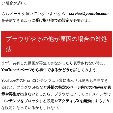
い場合が多い。
もしメールが届いていないようなら、
service@youtube.com
を
受信できるように
受け取り側での設定
が必要だよ。
ブラウザやその他が原因の場合の対処
法
まず、共有した動画が再生できなかったり表示されない時に、
YouTubeのページから再生できるかどうか
試してみよう。
YouTube内のF|ashコンテンツは正常に表示され動画も再生でき
るけど、
ブログやSNSなど
外部の特定のページ内でのPlayerが表
示や再生が出きない
としたら、
ブラウザによってはドメイン毎で
コンテンツをブロック
する設定や
アクティブXを無効
にするよう
な設定になっているかもしれない。