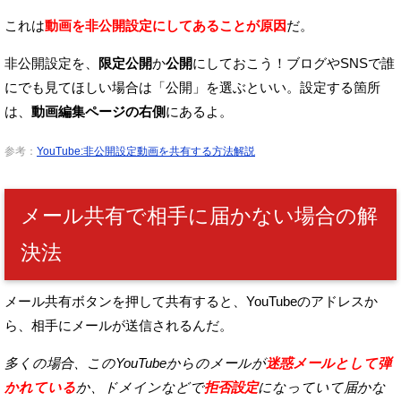
これは
動画を非公開設定にしてあること
が原因
だ。
非公開設定を、
限定公開
か
公開
にしておこう！
ブログやSNSで誰
にでも見てほしい場合は「公開」を選ぶといい。
設定する箇所
は、
動画編集ページの右側
にあるよ。
参考：
YouTube:非公開設定動画を共有する方法解説
メール共有で相手に届かない場合の解
決法
メール共有ボタンを押して共有すると、
YouTubeのアドレスか
ら、相手にメールが送信されるんだ。
多くの場合、このYouTubeからのメールが
迷惑メールとして弾
かれている
か、
ドメインなどで
拒否設定
になっていて届かな