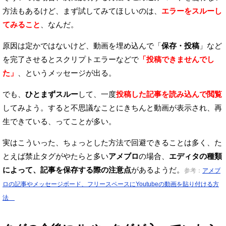
方法もあるけど、
まず試してみてほしいのは、
エラーをスルーし
てみること
、なんだ。
原因は定かではないけど、動画を埋め込んで「
保存・投稿
」など
を完了させると
スクリプトエラーなどで
「投稿できませんでし
た」
、というメッセージが出る。
でも、
ひとまずスルー
して、一度
投稿した記事を読み込んで閲覧
してみよう。
すると不思議なことにきちんと動画が表示され、再
生できている、ってことが多い。
実はこういった、ちょっとした方法で回避できることは多く、
た
とえば禁止タグがやたらと多い
アメブロ
の場合、
エディタの種類
によって、記事を保存する際の注意点
があるようだ。
参考：
アメブ
ロの記事やメッセージボード、フリースペースにYoutubeの動画を貼り付ける方
法