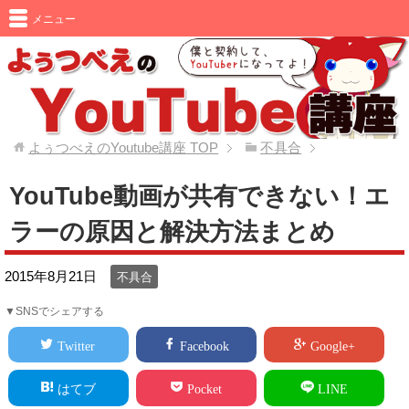
メニュー
よぅつべえのYoutube講座
TOP
不具合
YouTube動画が共有できない！エ
ラーの原因と解決方法まとめ
2015年8月21日
不具合
▼SNSでシェアする
Twitter
Facebook
Google+
はてブ
Pocket
LINE