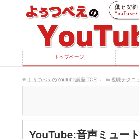
トップページ
よぅつべえのYoutube講座
TOP
視聴テクニ
YouTube:音声ミュ