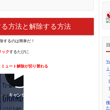
トする方法と解除する方法
解除するのは簡単だ！
リック
するたびに
Y
とミュート解除が切り替わる
ミ
権
た