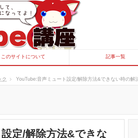
このサイトについて
記事一覧
ック
YouTube:音声ミュート設定/解除方法&できない時の解
ート設定/解除方法&できな