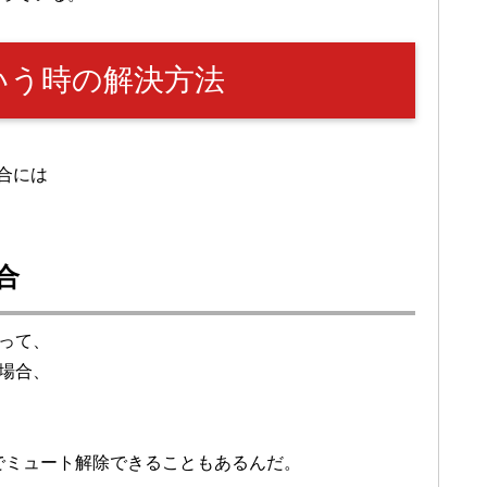
いう時の解決方法
合には
合
って、
場合、
でミュート解除できることもあるんだ。