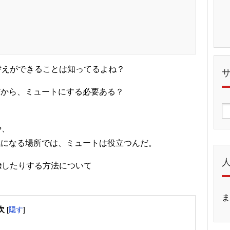
り替えができることは知ってるよね？
だから、ミュートにする必要ある？
。
や、
気になる場所では、ミュートは役立つんだ。
除
したりする方法について
ま
次
[
隠す
]