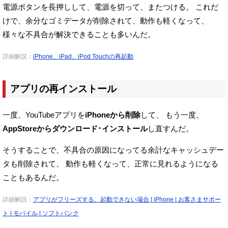
電源ボタンを長押しして、電源を切って、またつける。
これだ
けで、余分なゴミデータが削除されて、動作も軽くなって、
様々な不具合が解決できることも多いんだ。
詳細解説：
iPhone、iPad、iPod Touchの再起動
アプリの再インストール
一度、YouTubeアプリを
iPhoneから削除
して、
もう一度、
AppStoreからダウンロード･インストール
し直すんだ。
そうすることで、不具合の原因になってる余計なキャッシュデー
タも削除されて、
動作も軽くなって、正常に見れるようになる
こともあるんだ。
詳細解説：
アプリがフリーズする、起動できない場合 | iPhone | お客さまサポー
ト | モバイル | ソフトバンク