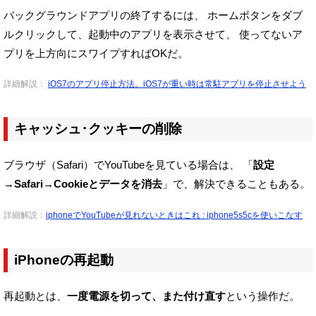
バックグラウンドアプリの終了するには、
ホームボタンをダブ
ルクリックして、起動中のアプリを表示させて、
使ってないア
プリを上方向にスワイプすればOKだ。
詳細解説：
iOS7のアプリ停止方法。iOS7が重い時は常駐アプリを停止させよう
キャッシュ･クッキーの削除
ブラウザ（Safari）でYouTubeを見ている場合は、
「
設定
→Safari→Cookieとデータを消去
」で、解決できることもある。
詳細解説：
iphoneでYouTubeが見れないときはこれ : iphone5s5cを使いこなす
iPhoneの再起動
再起動とは、
一度電源を切って、また付け直す
という操作だ。