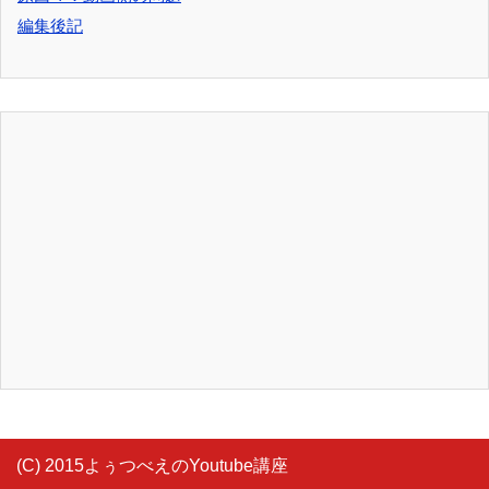
編集後記
(C) 2015よぅつべえのYoutube講座