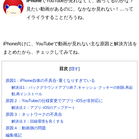
iPhone
でYouTubeが見れなくて、困ってるのかな？
見たい動画があるのに、なかなか見れない！
…って
イライラすることだろうね。
iPhone向けに、YouTubeで動画が見れない主な原因と
解決方法を
まとめたから、チェックしてみてね。
目次
[
隠す
]
原因1：iPhone自体の不具合･重くなりすぎている
解決法1：バックグラウンドアプリ終了,キャッシュ･クッキーの削除,再起
動,再インストール
原因２：YouTubeの仕様変更でアプリ･iOSが非対応に
解決法２：アプリ･iOSのアップデート
原因３：ネットワークの不具合
解決法３：回線環境を良くする
原因４：動画側の問題
編集後記