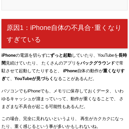
原因1：iPhone自体の不具合･重くなり
すぎている
iPhone
の電源を切らずに
ずっと起動
していたり、
YouTubeを
長時
間
見続けていたり、
たくさんのアプリを
バックグラウンド
で常
駐させて起動してたりすると、
iPhone
自体の動作が
重くなりす
ぎ
て、
YouTubeが見づらく
なることがあるんだ。
パソコンでもiPhoneでも、メモリに保存しておくデータ、
いわ
ゆるキャッシュが溜まっていって、動作が重くなることで、
さ
まざまな不具合が起こる可能性もあるんだ。
この場合、完全に見れないというより、
再生がカクカクになっ
たり、重く感じるという事が多いかもしれないね。