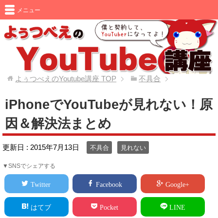
メニュー
よぅつべえのYoutube講座
TOP
不具合
iPhoneでYouTubeが見れない！原
因＆解決法まとめ
更新日 :
2015年7月13日
不具合
見れない
▼SNSでシェアする
Twitter
Facebook
Google+
はてブ
Pocket
LINE