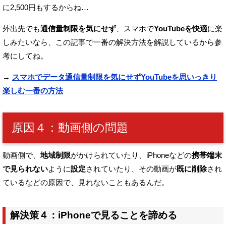
に2,500円もするからね…
外出先でも
通信量制限を気にせず
、スマホで
YouTubeを快適
に楽
しみたいなら、
この記事で一番の解決方法を解説しているから参
考にしてね。
→
スマホでデータ通信量制限を気にせずYouTubeを思いっきり
楽しむ一番の方法
原因４：動画側の問題
動画側で、
地域制限
がかけられていたり、
iPhoneなどの
携帯端末
で見られない
ように
設定
されていたり、
その動画が
既に削除
され
ているなどの原因で、見れないこともあるんだ。
解決策４：iPhoneで見ることを諦める