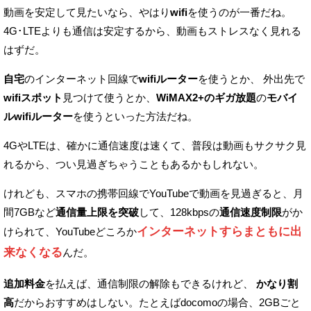
動画を安定して見たいなら、やはり
wifi
を使うのが一番だね。
4G･LTEよりも通信は安定するから、動画もストレスなく見れる
はずだ。
自宅
のインターネット回線で
wifiルーター
を使うとか、
外出先で
wifiスポット
見つけて使うとか、
WiMAX2+のギガ放題
の
モバイ
ルwifiルーター
を使うといった方法だね。
4GやLTEは、確かに通信速度は速くて、
普段は動画もサクサク見
れるから、つい見過ぎちゃうこともあるかもしれない。
けれども、スマホの携帯回線でYouTubeで動画を見過ぎると、
月
間7GBなど
通信量上限を突破
して、128kbpsの
通信速度制限
がか
インターネットすらまともに出
けられて、
YouTubeどころか
来なくなる
んだ。
追加料金
を払えば、通信制限の解除もできるけれど、
かなり割
高
だからおすすめはしない。
たとえばdocomoの場合、2GBごと