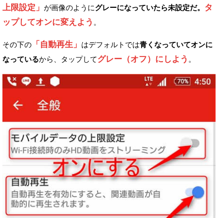
上限設定」
タ
が画像のように
グレーになっていたら未設定だ。
ップしてオンに変えよう
。
「自動再生」
その下の
はデフォルトでは
青くなっていてオンに
グレー（オフ）にしよう
なっている
から、
タップして
。