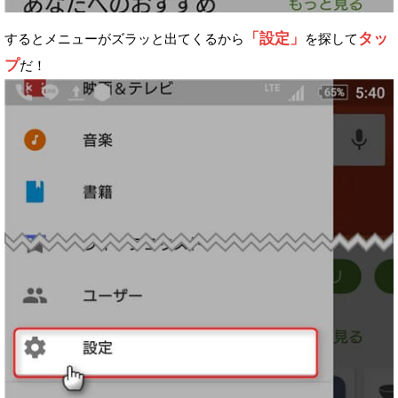
「設定」
タッ
するとメニューがズラッと出てくるから
を探して
プ
だ！