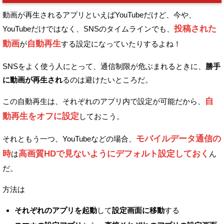
動画が再生されるアプリといえばYouTubeだけど、
今や、
投稿された
YouTubeだけではなく、SNSのタイムラインでも、
動画
自動再生
が
する設定になっていたりするよね！
SNSをよく使う人にとって、通信制限が危ぶまれるときに、
勝手
に動画が再生され
るのは避けたいところだ。
自
この自動再生は、それぞれのアプリ内で設定が可能だから、
動再生をオフに設定
しておこう。
モバイルデータ通信の
それともう一つ、YouTubeなどの場合、
時
高画質HDで見ないようにデフォルト設定しておく
は
ん
だ。
方法は
それぞれのアプリを起動
して
設定画面に移動
する