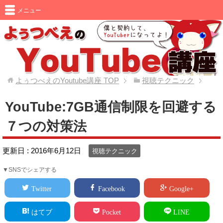
メニュー
よぅつべえのYoutube講座
TOP
視聴テクニック
YouTube:7GB通信制限を回避する
７つの対策法
更新日 :
2016年6月12日
視聴テクニック
▼SNSでシェアする
Twitter
Facebook
Google+
はてブ
Pocket
LINE