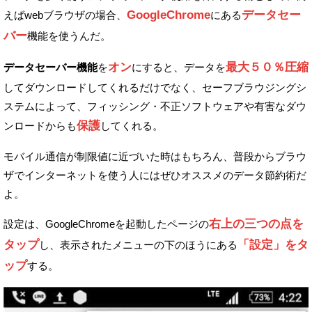
GoogleChrome
データセー
えばwebブラウザの場合、
にある
バー
機能を使うんだ。
オン
最大５０％圧縮
データセーバー機能
を
にすると、データを
して
ダウンロードしてくれるだけでなく、
セーフブラウジングシ
ステムによって、フィッシング・不正ソフトウェアや
有害なダウ
保護
ンロードからも
してくれる。
モバイル通信が制限値に近づいた時はもちろん、普段からブラウ
ザで
インターネットを使う人にはぜひオススメのデータ節約術だ
よ。
右上の三つの点を
設定は、GoogleChromeを起動したページの
タップ
「設定」をタ
し、
表示されたメニューの下のほうにある
ップ
する。