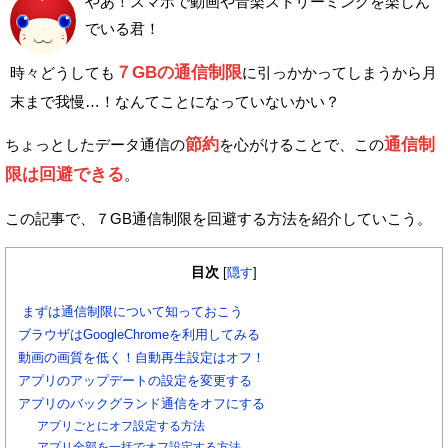
やあ！スマホで動画や音楽ストリーミングを楽しん
でいる君！
７GBの通信制限
時々どうしても
に引っかかってしまうから
月
末まで我慢…！なんてことになっていないかい？
節約
通信制
ちょっとしたデータ通信の
を心がけることで、
この
限は回避できる
。
この記事で、７GB通信制限を回避する方法を紹介していこう。
目次
[
隠す
]
まずは通信制限について知っておこう
ブラウザはGoogleChromeを利用してみる
動画の画質を低く！自動再生設定はオフ！
アプリのアップデートの設定を変更する
アプリのバックグランド通信をオフにする
アプリごとにオフ設定する方法
アプリ全部を一括でオフ設定する方法