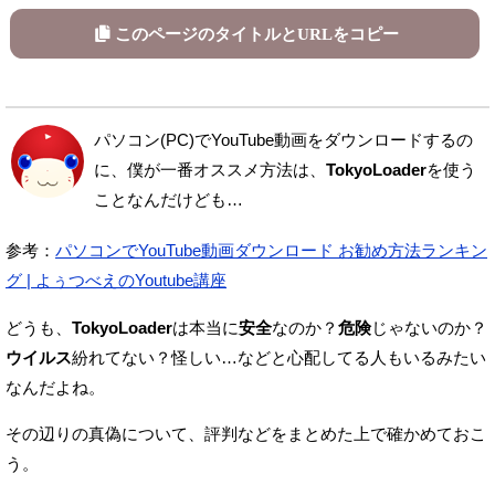
このページのタイトルとURLをコピー
パソコン(PC)でYouTube動画をダウンロードするの
に、
僕が一番オススメ方法は、
TokyoLoader
を使う
ことなんだけども…
参考：
パソコンでYouTube動画ダウンロード お勧め方法ランキン
グ | よぅつべえのYoutube講座
どうも、
TokyoLoader
は本当に
安全
なのか？
危険
じゃないのか？
ウイルス
紛れてない？怪しい…
などと心配してる人もいるみたい
なんだよね。
その辺りの真偽について、評判などをまとめた上で確かめておこ
う。