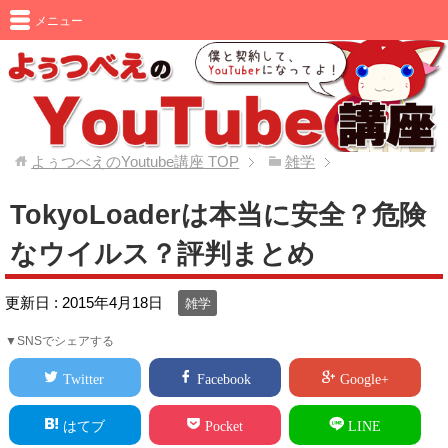
メニュー
よぅつべえのYoutube講座
TOP
雑学
TokyoLoaderは本当に安全？危険
なウイルス？評判まとめ
更新日 :
2015年4月18日
雑学
▼SNSでシェアする
Twitter
Facebook
Google+
はてブ
Pocket
LINE