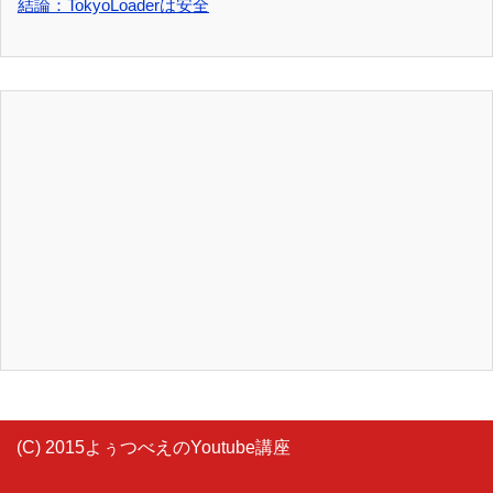
結論：TokyoLoaderは安全
(C) 2015よぅつべえのYoutube講座