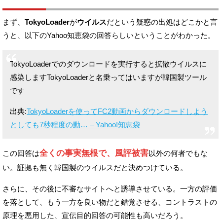
まず、
TokyoLoader
が
ウイルス
だという疑惑の出処はどこかと言
うと、
以下のYahoo知恵袋の回答らしいということがわかった。
TokyoLoaderでのダウンロードを実行すると拡散ウイルスに
感染します
TokyoLoaderと名乗ってはいますが韓国製ツール
です
出典:
TokyoLoaderを使ってFC2動画からダウンロードしよう
としても7秒程度の動… – Yahoo!知恵袋
全くの事実無根で、風評被害
この回答は
以外の何者でもな
い。
証拠も無く韓国製のウイルスだと決めつけている。
さらに、その後に不審なサイトへと誘導させている。
一方の評価
を落として、もう一方を良い物だと錯覚させる、
コントラストの
原理を悪用した、宣伝目的回答の可能性も高いだろう。