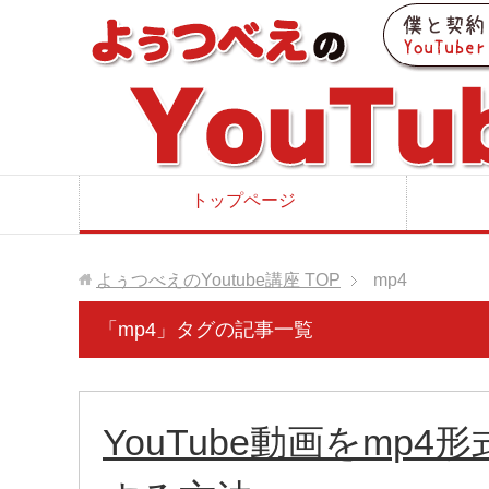
トップページ
よぅつべえのYoutube講座
TOP
mp4
「mp4」タグの記事一覧
YouTube動画をmp4