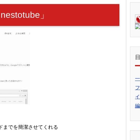
stotube」
一
フ
イ
編
ドまでを簡潔させてくれる