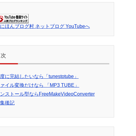
目次
度に完結したいなら「tunestotube」
ァイル変換だけなら 「MP3 TUBE」
ンストール型ならFreeMakeVideoConverter
集後記