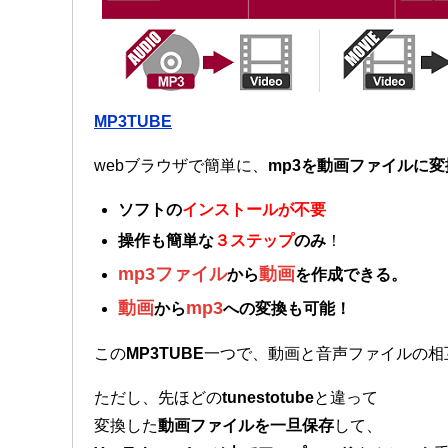
MP3TUBE
webブラウザで簡単に、
mp3を動画ファイルに変
ソフトの
インストールが不要
操作も簡単な
３ステップ
のみ
！
mp3ファイル
動画
から
を作成できる。
動画
mp3
から
への変換も可能！
この
MP3TUBE
一つで、動画と音声ファイルの相
ただし、先ほどの
tunestotube
と違って
変換した
動画ファイルを一旦保存
して、