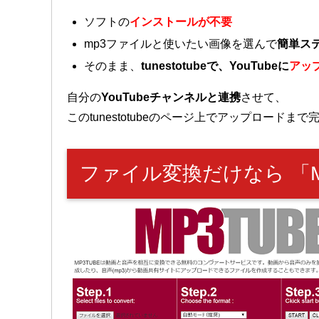
ソフトの
インストールが不要
mp3ファイルと使いたい画像を選んで
簡単ス
そのまま、
tunestotubeで、YouTubeに
アッ
自分の
YouTubeチャンネルと連携
させて、
このtunestotubeのページ上でアップロード
ファイル変換だけなら 「MP