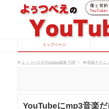
トップページ
よぅつべえのYoutube講座
TOP
投稿テクニ
YouTubeにmp3音