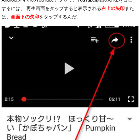
するには、
再生画面をタップすると表示される
右上の矢印
また
は、
画面下の矢印
をタップするんだ。