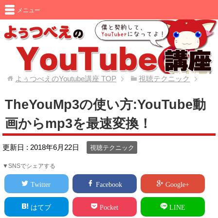
メニュー
よぅつべえのYoutube講座
TOP
視聴テクニック
TheYouMp3の使い方:YouTube動
画からmp3を最速変換！
更新日 :
2018年6月22日
視聴テクニック
▼SNSでシェアする
Twitter
Facebook
Google+
はてブ
Pocket
LINE